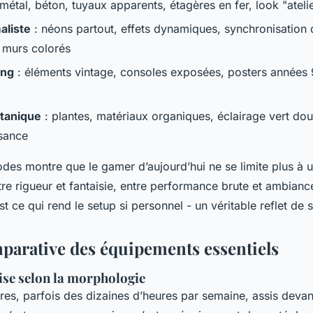
métal, béton, tuyaux apparents, étagères en fer, look "atelie
liste
: néons partout, effets dynamiques, synchronisation 
 murs colorés
ing
: éléments vintage, consoles exposées, posters années 9
otanique
: plantes, matériaux organiques, éclairage vert do
ssance
es montre que le gamer d’aujourd’hui ne se limite plus à un
ntre rigueur et fantaisie, entre performance brute et ambianc
est ce qui rend le
setup
si personnel - un véritable reflet de 
parative des équipements essentiels
ise selon la morphologie
es, parfois des dizaines d’heures par semaine, assis devan