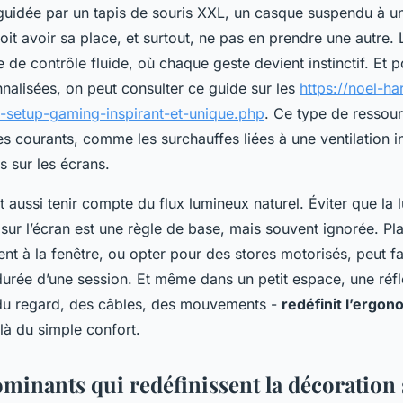
e guidée par un tapis de souris XXL, un casque suspendu à u
t avoir sa place, et surtout, ne pas en prendre une autre. L
 de contrôle fluide, où chaque geste devient instinctif. Et 
nnalisées, on peut consulter ce guide sur les
https://noel-h
n-setup-gaming-inspirant-et-unique.php
. Ce type de ressour
es courants, comme les surchauffes liées à une ventilation in
es sur les écrans.
t aussi tenir compte du flux lumineux naturel. Éviter que la 
 sur l’écran est une règle de base, mais souvent ignorée. Pl
nt à la fenêtre, ou opter pour des stores motorisés, peut fai
 durée d’une session. Et même dans un petit espace, une réfl
- du regard, des câbles, des mouvements -
redéfinit l’ergon
là du simple confort.
ominants qui redéfinissent la décoration 