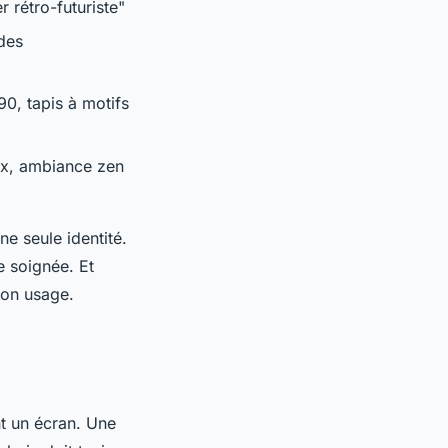
r rétro-futuriste"
des
0, tapis à motifs
ux, ambiance zen
e seule identité.
e soignée. Et
son usage.
t un écran. Une