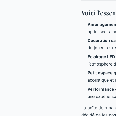
Voici l'esse
Aménagement
optimisée, amél
Décoration sal
du joueur et r
Éclairage LED
l’atmosphère d
Petit espace 
acoustique et 
Performance 
une expérience
La boîte de ruban
décidé de les pos