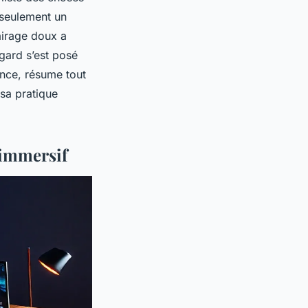
s seulement un
airage doux a
gard s’est posé
ence, résume tout
sa pratique
 immersif