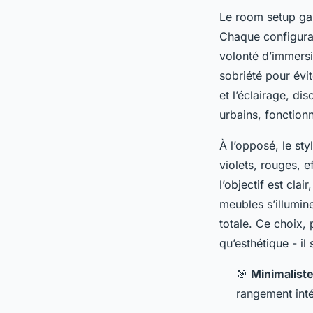
Le
room setup g
Chaque configurat
volonté d’immersio
sobriété pour évit
et l’éclairage, di
urbains, fonction
À l’opposé, le st
violets, rouges, e
l’objectif est clair,
meubles s’illumin
totale. Ce choix,
qu’esthétique - il
🎯
Minimalist
rangement int