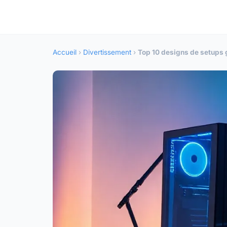
Accueil
›
Divertissement
›
Top 10 designs de setups 