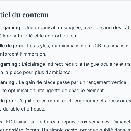
ntiel du contenu
 gaming
: Une organisation soignée, avec gestion des câb
iore la fluidité et le confort du jeu.
le de jeux
: Les styles, du minimaliste au RGB maximaliste, r
enforcent l’immersion.
 gaming
: L’éclairage indirect réduit la fatigue oculaire et t
e la pièce pour plus d’ambiance.
gaming
: Le gain de place passe par un rangement vertical,
une optimisation intelligente de chaque élément.
de jeu
: L’équilibre entre matériel, ergonomie et accessoires
 durable et efficace.
s LED traînait sur le bureau depuis deux semaines. Dimanche 
er derrière l’écran. Un simple geste, presque oublié dans la