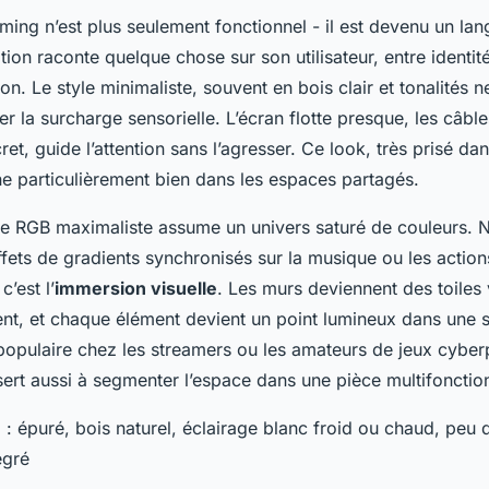
aming
n’est plus seulement fonctionnel - il est devenu un lan
ion raconte quelque chose sur son utilisateur, entre identité
n. Le style minimaliste, souvent en bois clair et tonalités n
er la surcharge sensorielle. L’écran flotte presque, les câble
scret, guide l’attention sans l’agresser. Ce look, très prisé d
ne particulièrement bien dans les espaces partagés.
yle RGB maximaliste assume un univers saturé de couleurs. 
ffets de gradients synchronisés sur la musique ou les actions 
 c’est l’
immersion visuelle
. Les murs deviennent des toiles 
ent, et chaque élément devient un point lumineux dans une
 populaire chez les streamers ou les amateurs de jeux cyber
 sert aussi à segmenter l’espace dans une pièce multifonctio
e
: épuré, bois naturel, éclairage blanc froid ou chaud, peu 
égré