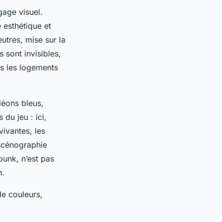
gage visuel.
 esthétique et
eutres, mise sur la
s sont invisibles,
ans les logements
Néons bleus,
du jeu : ici,
vivantes, les
 scénographie
punk, n’est pas
n.
de couleurs,