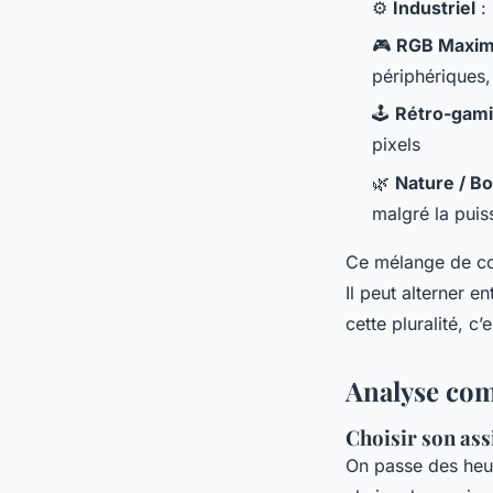
⚙️
Industriel
: 
🎮
RGB Maxima
périphériques,
🕹️
Rétro-gam
pixels
🌿
Nature / B
malgré la pui
Ce mélange de cod
Il peut alterner e
cette pluralité, c’
Analyse com
Choisir son ass
On passe des heur