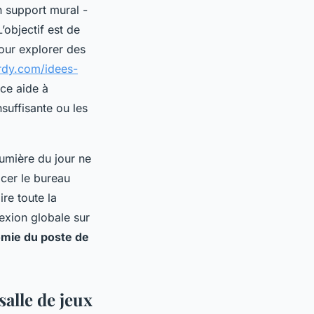
n support mural -
’objectif est de
pour explorer des
ardy.com/idees-
ce aide à
suffisante ou les
lumière du jour ne
acer le bureau
re toute la
exion globale sur
omie du poste de
salle de jeux