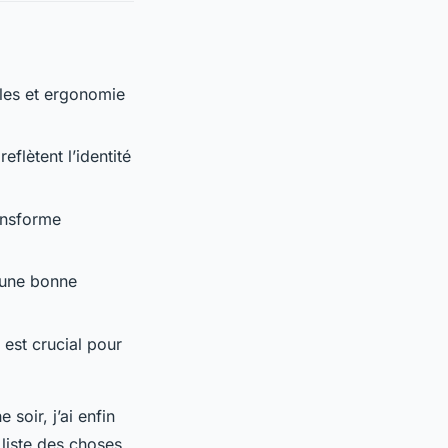
les et ergonomie
eflètent l’identité
ransforme
 une bonne
 est crucial pour
soir, j’ai enfin
 liste des choses