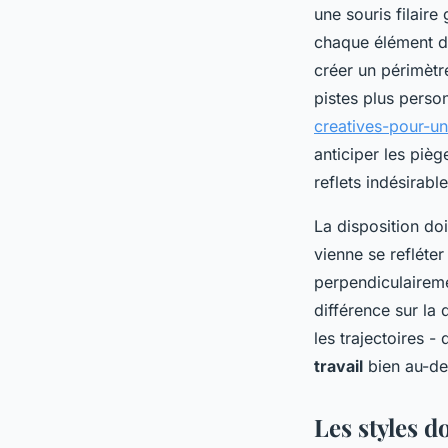
une souris filair
chaque élément doi
créer un périmètre
pistes plus perso
creatives-pour-u
anticiper les pièg
reflets indésirabl
La disposition doi
vienne se refléter
perpendiculaireme
différence sur la
les trajectoires 
travail
bien au-de
Les styles d