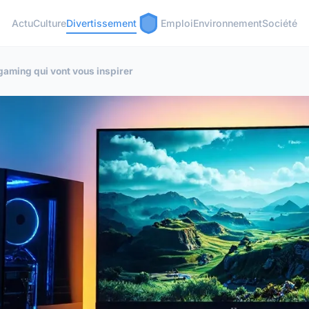
Actu
Culture
Divertissement
Emploi
Environnement
Société
gaming qui vont vous inspirer