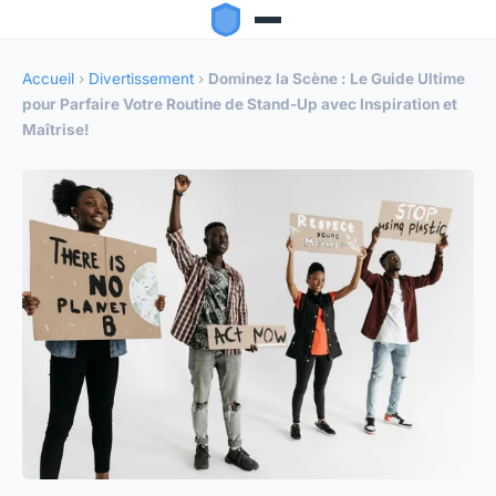
Accueil
›
Divertissement
›
Dominez la Scène : Le Guide Ultime
pour Parfaire Votre Routine de Stand-Up avec Inspiration et
Maîtrise!