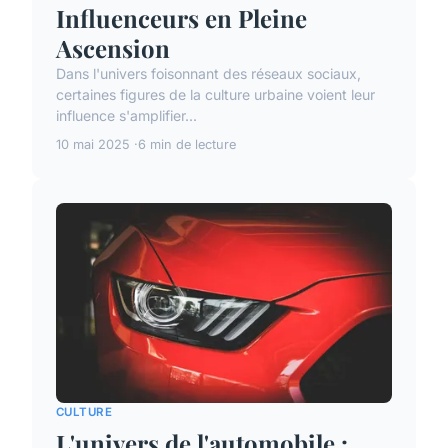
Influenceurs en Pleine
Ascension
Dans l'univers foisonnant des réseaux sociaux,
certaines figures de la culture urbaine voient leur
influence s'amplifier...
10 mai 2025
6 min de lecture
CULTURE
L'univers de l'automobile :