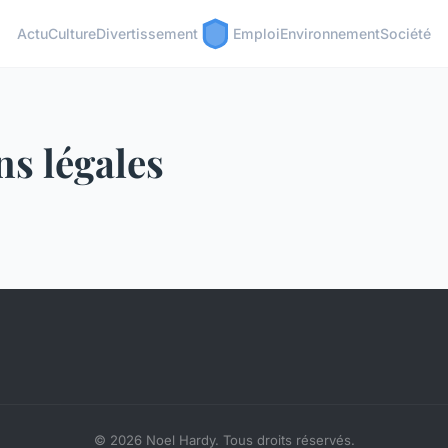
Actu
Culture
Divertissement
Emploi
Environnement
Société
s légales
© 2026 Noel Hardy. Tous droits réservés.