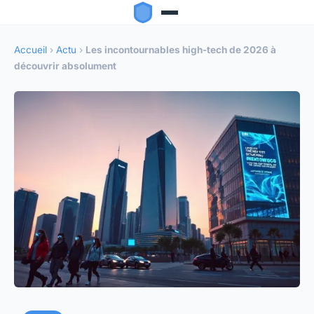
Accueil
›
Actu
›
Les incontournables high-tech de 2026 à
découvrir absolument