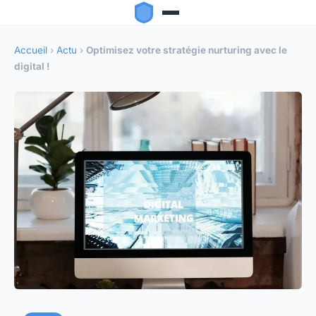
Accueil
›
Actu
›
Optimisez votre stratégie nurturing avec le
digital !