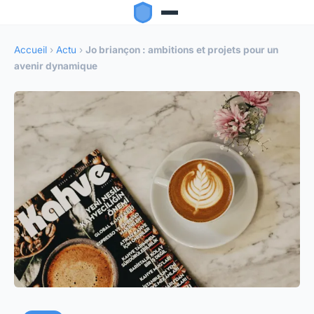
Accueil
›
Actu
›
Jo briançon : ambitions et projets pour un
avenir dynamique